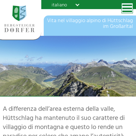
italiano
Vita nel villaggio alpino di Hüttschlag
im Großarltal
Malge a Hüttschlag
Merenda sulla malga
Villagio degli alpinisti Hüttschlag
Tappenkarsee
© TVB Großarltal
© Hannes Schlosser
© Lorenz Masser
© TVB Großarltal
A differenza dell’area esterna della valle,
Hüttschlag ha mantenuto il suo carattere di
villaggio di montagna e questo lo rende un