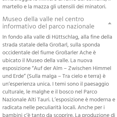
escursioni di più giorni da rifugio a rifugio.
martello e la mazza gli utensili dei minatori.
Museo della valle nel centro
informativo del parco nazionale
In fondo alla valle di Hüttschlag, alla fine della
strada statale della Großarl, sulla sponda
occidentale del fiume Großarler Ache è
ubicato il Museo della valle. La nuova
esposizione “Auf der Alm – Zwischen Himmel
und Erde” (Sulla malga – Tra cielo e terra) è
un’esperienza unica. I temi sono il paesaggio
culturale, le malghe e il bosco nel Parco
Nazionale Alti Tauri. L’esposizione è moderna e
radicata nelle peculiarità locali. Anche per i
bambini c’è tanto da scoprire. La produzione di