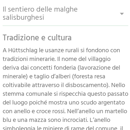
Il sentiero delle malghe
salisburghesi
Il sentiero delle malghe salisburghesi, in un
Tradizione e cultura
percorso lungo 350 km attraverso il paesaggio
montano del Pongau e conduce a più di 120
A Hüttschlag le usanze rurali si fondono con
malghe. Dall’Hochkönig attraverso il
tradizioni minerarie. Il nome del villaggio
Tennengebirge, passando per il Dachstein e
deriva dai concetti fonderia (lavorazione del
infine nel territorio dei Tauri di Radstädter.
minerale) e taglio d’alberi (foresta resa
Lungo il percorso di 350 km si possono scoprire
coltivabile attraverso il disboscamento). Nello
particolarità paesaggistiche e culinarie. 4 delle
stemma comunale si rispecchia questo passato
25 tappe (di un giorno) conducono attraverso
del luogo poiché mostra uno scudo argentato
la valle Großarltal, 2 di queste attraverso
con anello e croce rossi. Nell’anello un martello
Hüttschlag. In circa la metà delle malghe è
blu e una mazza sono incrociati. L’anello
possibile pernottare ed effettuare fantastiche
simboleggia le miniere di rame del comune, il