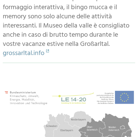
formaggio interattiva, il bingo mucca e il
memory sono solo alcune delle attività
interessanti. Il Museo della valle è consigliato
anche in caso di brutto tempo durante le
vostre vacanze estive nella Großarltal.
grossarltal.info
Zusatzinformationen
Lagekarte
Mit Unterstützung von Bund und Europäischer Union